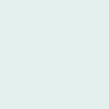
Mitgliedschaft
Menschen sind die treibende Kraft hinter dem Bürgerbus
Machen Sie mit bei dem Bürgerbusprojekt! Bitte helfen Sie uns
und werden oder werben Mitglieder, ehrenamtliche
Helfer(innen), Fahrer(innen) und Werbepartner.
Sollte es Ihnen an freier Zeit zur aktiven Mitwirkung fehlen,
oder Sie haben andere Gründe, nicht in den Fahrdienst
einzusteigen, dann engagieren Sie sich doch als passives
Mitglied! Mit einem Mitgliedsbeitrag von 18,00 €uro pro Jahr
können Sie unsere Idee finanziell unterstützen.
Wir freuen uns über jedes neue Mitglied, egal ob aktiv oder
passiv! Interesse an aktiver Mitarbeit?
Schauen Sie unter "Busbetrieb / Fahrer(innen)"!
(
zum
Kontaktformular
)