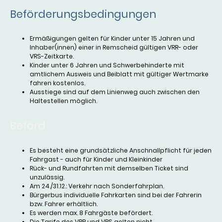
Beförderungsbedingungen
Ermäßigungen gelten für Kinder unter 15 Jahren und
Inhaber(innen) einer in Remscheid gültigen VRR- oder
VRS-Zeitkarte.
Kinder unter 6 Jahren und Schwerbehinderte mit
amtlichem Ausweis und Beiblatt mit gültiger Wertmarke
fahren kostenlos.
Ausstiege sind auf dem Linienweg auch zwischen den
Haltestellen möglich.
Beförd
Es besteht eine grundsätzliche Anschnallpflicht für jeden
Fahrgast - auch für Kinder und Kleinkinder
Rück- und Rundfahrten mit demselben Ticket sind
unzulässig.
Am 24./31.12.: Verkehr nach Sonderfahrplan.
Bürgerbus individuelle Fahrkarten sind bei der Fahrerin
bzw. Fahrer erhältlich.
Es werden max. 8 Fahrgäste befördert.
Die Tarife des VRR und VRS gelten nicht.